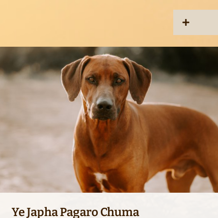
Home
Chuma
in memoriam
Rhodesian Ridgeback
Kontakt
Instagram
1
2
3
4
5
6
7
8
9
10
Ye Japha Pagaro Chuma